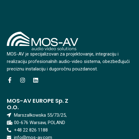
MOS-AV je specijalizovan za projektovanje, integraciju i
realizaciju profesionalnih audio-video sistema, obezbeđujući
preciznu instalaciju i dugoročnu pouzdanost.
F
I
L
a
n
i
c
s
n
e
t
k
MOS-AV EUROPE Sp. Z
b
a
e
O.o.
o
g
d
o
r
i
Marszałkowska 55/73/25,
k
a
n
00-676 Warsaw, POLAND
-
m
f
+48 22 826 1188
info@mos-av.com