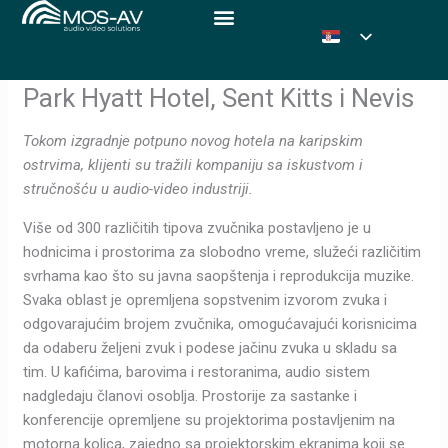
Pređi
na
sadržaj
Park Hyatt Hotel, Sent Kitts i Nevis
Tokom izgradnje potpuno novog hotela na karipskim
ostrvima, klijenti su tražili kompaniju sa iskustvom i
stručnošću u audio-video industriji.
Više od 300 različitih tipova zvučnika postavljeno je u
hodnicima i prostorima za slobodno vreme, služeći različitim
svrhama kao što su javna saopštenja i reprodukcija muzike.
Svaka oblast je opremljena sopstvenim izvorom zvuka i
odgovarajućim brojem zvučnika, omogućavajući korisnicima
da odaberu željeni zvuk i podese jačinu zvuka u skladu sa
tim. U kafićima, barovima i restoranima, audio sistem
nadgledaju članovi osoblja. Prostorije za sastanke i
konferencije opremljene su projektorima postavljenim na
motorna kolica, zajedno sa projektorskim ekranima koji se