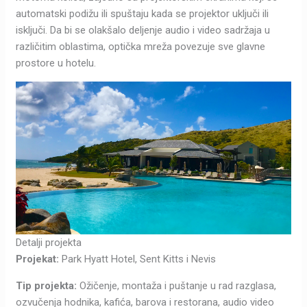
automatski podižu ili spuštaju kada se projektor uključi ili
isključi. Da bi se olakšalo deljenje audio i video sadržaja u
različitim oblastima, optička mreža povezuje sve glavne
prostore u hotelu.
Detalji projekta
Projekat:
Park Hyatt Hotel, Sent Kitts i Nevis
Tip projekta:
Ožičenje, montaža i puštanje u rad razglasa,
ozvučenja hodnika, kafića, barova i restorana, audio video