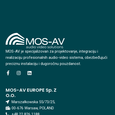
MOS-AV je specijalizovan za projektovanje, integraciju i
realizaciju profesionalnih audio-video sistema, obezbeđujući
preciznu instalaciju i dugoročnu pouzdanost.
F
I
L
a
n
i
c
s
n
e
t
k
MOS-AV EUROPE Sp. Z
b
a
e
O.o.
o
g
d
o
r
i
Marszałkowska 55/73/25,
k
a
n
00-676 Warsaw, POLAND
-
m
f
+48 22 826 1188