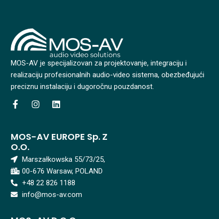
MOS-AV je specijalizovan za projektovanje, integraciju i
realizaciju profesionalnih audio-video sistema, obezbeđujući
preciznu instalaciju i dugoročnu pouzdanost.
F
I
L
a
n
i
c
s
n
e
t
k
MOS-AV EUROPE Sp. Z
b
a
e
O.o.
o
g
d
o
r
i
Marszałkowska 55/73/25,
k
a
n
00-676 Warsaw, POLAND
-
m
f
+48 22 826 1188
info@mos-av.com