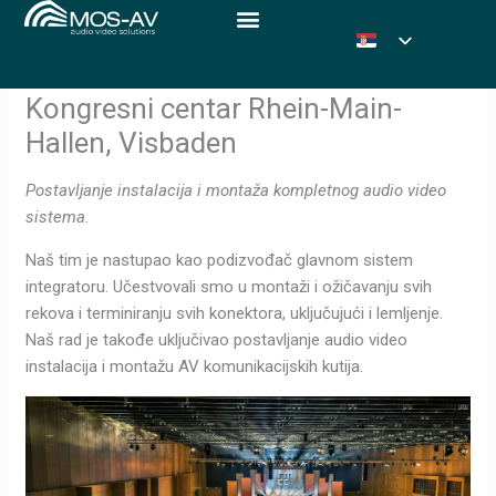
Pređi
na
sadržaj
Kongresni centar Rhein-Main-
Hallen, Visbaden
Postavljanje instalacija i montaža kompletnog audio video
sistema.
Naš tim je nastupao kao podizvođač glavnom sistem
integratoru. Učestvovali smo u montaži i ožičavanju svih
rekova i terminiranju svih konektora, uključujući i lemljenje.
Naš rad je takođe uključivao postavljanje audio video
instalacija i montažu AV komunikacijskih kutija.